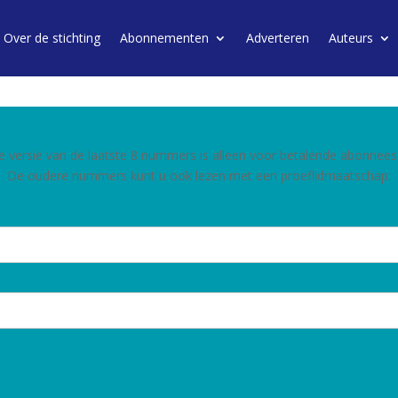
Over de stichting
Abonnementen
Adverteren
Auteurs
e versie van de laatste 8 nummers is alleen voor betalende abonnees
De oudere nummers kunt u ook lezen met een proeflidmaatschap:
Een proeflidmaatschap kunt u hier aanvragen