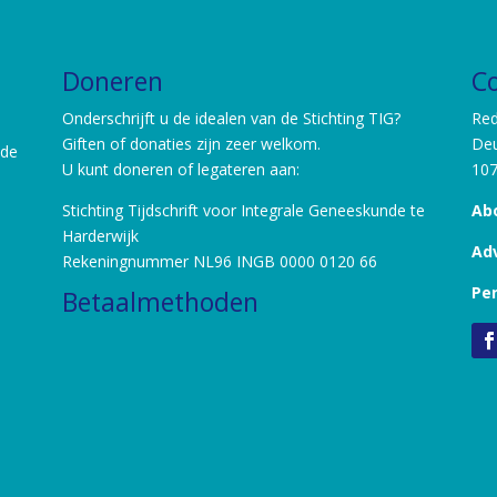
Doneren
C
Onderschrijft u de idealen van de Stichting TIG?
Red
Giften of donaties zijn zeer welkom.
Deu
nde
U kunt doneren of legateren aan:
10
Stichting Tijdschrift voor Integrale Geneeskunde te
Ab
Harderwijk
Ad
Rekeningnummer NL96 INGB 0000 0120 66
Pe
Betaalmethoden