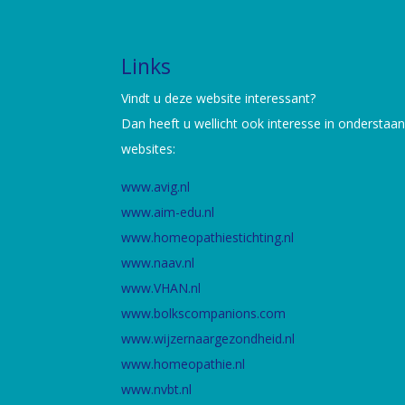
Links
Vindt u deze website interessant?
Dan heeft u wellicht ook interesse in onderstaa
websites:
www.avig.nl
www.aim-edu.nl
www.homeopathiestichting.nl
www.naav.nl
www.VHAN.nl
www.bolkscompanions.com
www.wijzernaargezondheid.nl
www.homeopathie.nl
www.nvbt.nl