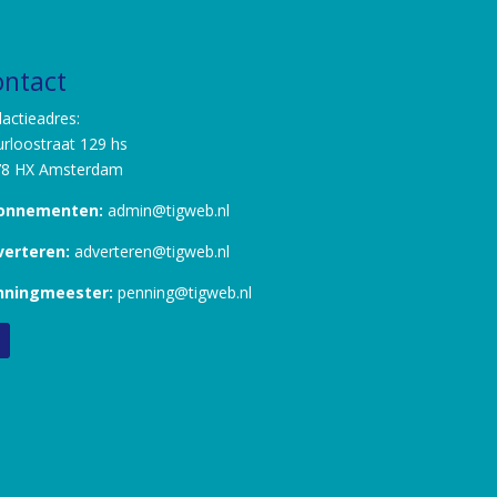
ontact
actieadres:
rloostraat 129 hs
78 HX Amsterdam
onnementen:
admin@tigweb.nl
verteren:
adverteren@tigweb.nl
nningmeester:
penning@tigweb.nl