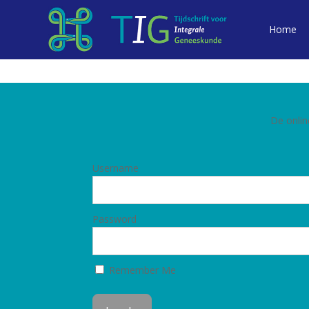
Home
De onlin
Username
Password
Remember Me