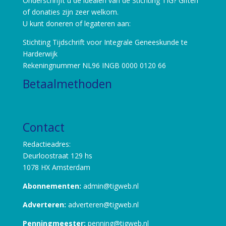
Onderschrijft u de idealen van de Stichting TIG? Giften
of donaties zijn zeer welkom.
U kunt doneren of legateren aan:
Stichting Tijdschrift voor Integrale Geneeskunde te
Harderwijk
Rekeningnummer NL96 INGB 0000 0120 66
Betaalmethoden
Contact
Redactieadres:
Deurloostraat 129 hs
1078 HX Amsterdam
Abonnementen:
admin@tigweb.nl
Adverteren:
adverteren@tigweb.nl
Penningmeester:
penning@tigweb.nl