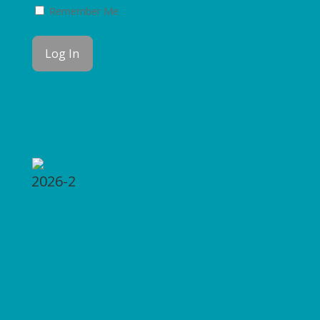
Remember Me
Forgot Password
2026-2
2026