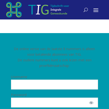
De online versie van de laatste 8 nummers is alleen
voor betalende abonnees van TIG.
De oudere nummers kunt u ook lezen met een
proeflidmaatschap:
Een proeflidmaatschap kunt u hier aanvragen
Username
Password