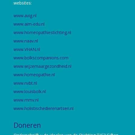
websites:
www.avig.nl
www.aim-edu.nl
www.homeopathiestichting.nl
www.naav.nl
www.VHAN.nl
www.bolkscompanions.com
www.wijzernaargezondheid.nl
www.homeopathie.nl
www.nvbt.nl
www.louisbolk.nl
www.mmv.nl
www.holistischedierenartsen.nl
Doneren