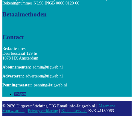
Rekeningnummer NL96 INGB 0000 0120 66
Betaalmethoden
Contact
Redactieadres:
Deurloostraat 129 hs
1078 HX Amsterdam
Abonnementen:
admin@tigweb.nl
Adverteren:
adverteren@tigweb.nl
Penningmeester:
penning@tigweb.nl
Volgen
© 2026 Uitgever:Stichting TIG Email:info@tigweb.nl |
Algemene
Voorwaarden
|
Privacyverklaring
|
Klantenservice
|KvK 41189963