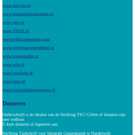
www.aim-edu.nl
www.homeopathiestichting.nl
www.naav.nl
www.VHAN.nl
www.bolkscompanions.com
www.wijzernaargezondheid.nl
www.homeopathie.nl
www.nvbt.nl
www.louisbolk.nl
www.mmv.nl
www.holistischedierenartsen.nl
Doneren
Onderschrijft u de idealen van de Stichting TIG? Giften of donaties zijn
zeer welkom.
U kunt doneren of legateren aan:
Stichting Tijdschrift voor Integrale Geneeskunde te Harderwijk