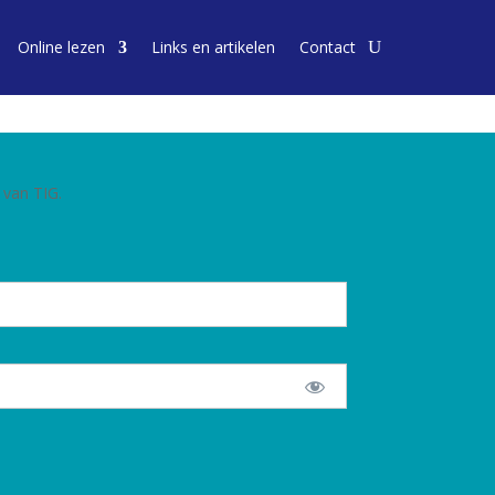
Online lezen
Links en artikelen
Contact
 van TIG.