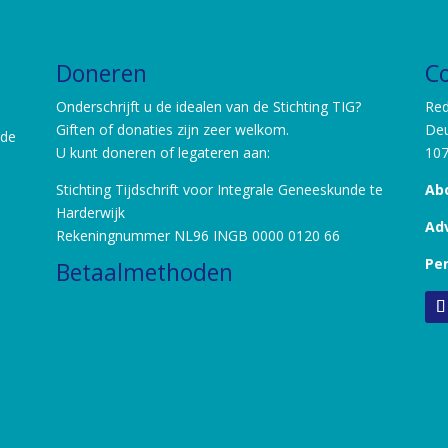
Doneren
C
Onderschrijft u de idealen van de Stichting TIG?
Red
Giften of donaties zijn zeer welkom.
Deu
nde
U kunt doneren of legateren aan:
10
Stichting Tijdschrift voor Integrale Geneeskunde te
Ab
Harderwijk
Ad
Rekeningnummer NL96 INGB 0000 0120 66
Pe
Betaalmethoden