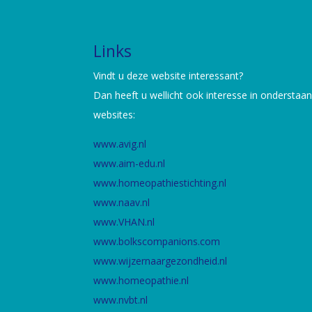
Links
Vindt u deze website interessant?
Dan heeft u wellicht ook interesse in onderstaa
websites:
www.avig.nl
www.aim-edu.nl
www.homeopathiestichting.nl
www.naav.nl
www.VHAN.nl
www.bolkscompanions.com
www.wijzernaargezondheid.nl
www.homeopathie.nl
www.nvbt.nl