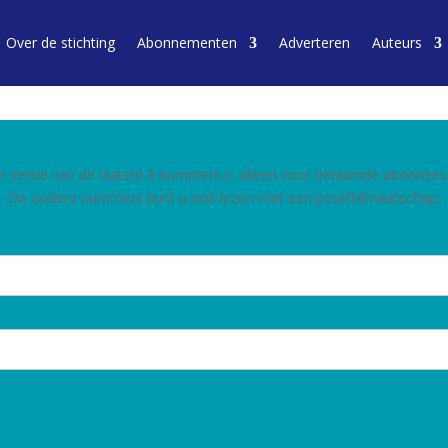
Over de stichting
Abonnementen
Adverteren
Auteurs
e versie van de laatste 8 nummers is alleen voor betalende abonnees
De oudere nummers kunt u ook lezen met een proeflidmaatschap:
Een proeflidmaatschap kunt u hier aanvragen