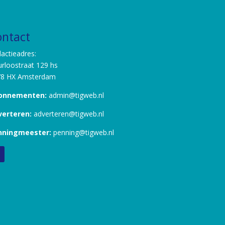
ontact
actieadres:
rloostraat 129 hs
78 HX Amsterdam
onnementen:
admin@tigweb.nl
verteren:
adverteren@tigweb.nl
nningmeester:
penning@tigweb.nl