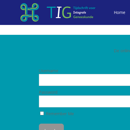
Home
De onlin
Username
Password
Remember Me