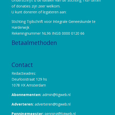
Onderschrijft u de idealen van de Stichting TIG? Giften
of donaties zijn zeer welkom.
U kunt doneren of legateren aan:
Stichting Tijdschrift voor Integrale Geneeskunde te
Harderwijk
Rekeningnummer NL96 INGB 0000 0120 66
Betaalmethoden
Contact
Redactieadres:
Deurloostraat 129 hs
1078 HX Amsterdam
Abonnementen:
admin@tigweb.nl
Adverteren:
adverteren@tigweb.nl
Penningmeester:
penning@tigweb.nl