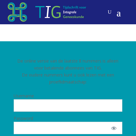
De online versie van de laatste 8 nummers is alleen
voor betalende abonnees van TIG.
De oudere nummers kunt u ook lezen met een
proeflidmaatschap:
Een proeflidmaatschap kunt u hier aanvragen
Username
Password