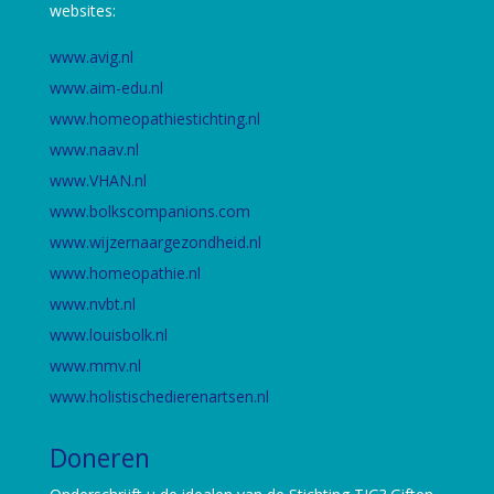
websites:
www.avig.nl
www.aim-edu.nl
www.homeopathiestichting.nl
www.naav.nl
www.VHAN.nl
www.bolkscompanions.com
www.wijzernaargezondheid.nl
www.homeopathie.nl
www.nvbt.nl
www.louisbolk.nl
www.mmv.nl
www.holistischedierenartsen.nl
Doneren