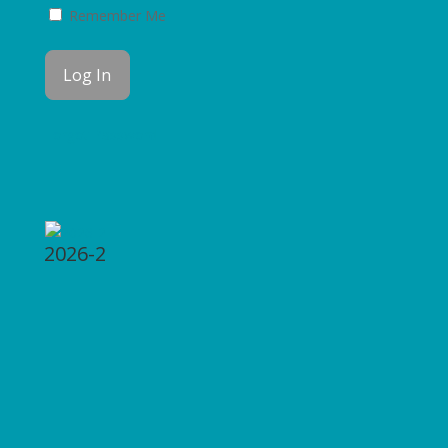
Remember Me
Forgot Password
2026-2
2026