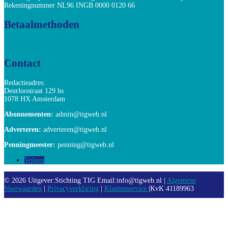
Rekeningnummer NL96 INGB 0000 0120 66
Betaalmethoden
Contact
Redactieadres:
Deurloostraat 129 hs
1078 HX Amsterdam
Abonnementen:
admin@tigweb.nl
Adverteren:
adverteren@tigweb.nl
Penningmeester:
penning@tigweb.nl
Volgen
© 2026 Uitgever:Stichting TIG Email:info@tigweb.nl |
Algemene
Voorwaarden
|
Privacyverklaring
|
Klantenservice
|KvK 41189963