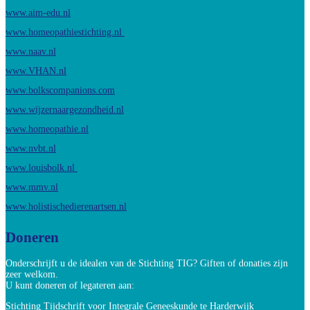
www.aim-edu.nl
www.homeopathiestichting.nl
www.naav.nl
www.VHAN.nl
www.bolkscompanions.com
www.wijzernaargezondheid.nl
www.homeopathie.nl
www.nvbt.nl
www.louisbolk.nl
www.mmv.nl
www.holistischedierenartsen.nl
Doneren
Onderschrijft u de idealen van de Stichting TIG? Giften of donaties zijn
zeer welkom.
U kunt doneren of legateren aan:
Stichting Tijdschrift voor Integrale Geneeskunde te Harderwijk