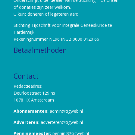
Onderschrijft u de idealen van de Stichting TIG? Giften
of donaties zijn zeer welkom.
U kunt doneren of legateren aan:
Stichting Tijdschrift voor Integrale Geneeskunde te
Harderwijk
Rekeningnummer NL96 INGB 0000 0120 66
Betaalmethoden
Contact
Redactieadres:
Deurloostraat 129 hs
1078 HX Amsterdam
Abonnementen:
admin@tigweb.nl
Adverteren:
adverteren@tigweb.nl
Penningmeester:
penning@tigweb.nl