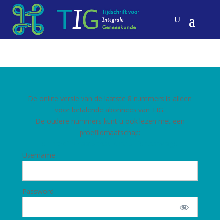
De online versie van de laatste 8 nummers is alleen
voor betalende abonnees van TIG.
De oudere nummers kunt u ook lezen met een
proeflidmaatschap:
Een proeflidmaatschap kunt u hier aanvragen
Username
Password