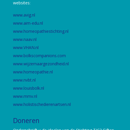
websites:
www.avig.nl
www.aim-edu.nl
www.homeopathiestichting.nl
www.naav.nl
www.VHAN.nl
www.bolkscompanions.com
www.wijzernaargezondheid.nl
www.homeopathie.nl
www.nvbt.nl
www.louisbolk.nl
www.mmv.nl
www.holistischedierenartsen.nl
Doneren