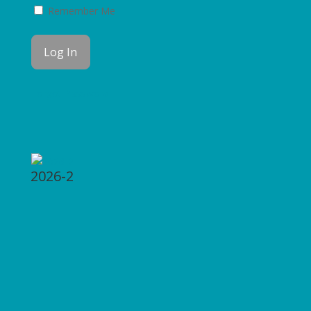
Remember Me
Forgot Password
2026-2
2026